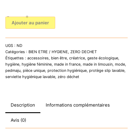
-
+
quantité
Ajouter au panier
de
Serviettes
hygiéniques
UGS :
ND
-
Catégories :
BIEN ETRE / HYGIENE
,
ZERO DECHET
Protèges
Étiquettes :
accessoires
,
bien être
,
créatrice
,
geste écologique
,
slip
hygiène
,
hygiène féminine
,
made in france
,
made in limousin
,
mode
,
pedmaju
,
pièce unique
,
protection hygiénique
,
protège slip lavable
,
-
serviette hygiénique lavable
,
zéro déchet
Différents
modèles
Description
Informations complémentaires
Avis (0)