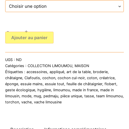
-
+
quantité
Ajouter au panier
de
Essuie
mains
UGS :
ND
brodé
Catégories :
COLLECTION LIMOUMOU
,
MAISON
-
Étiquettes :
accessoires
,
appliqué
,
art de la table
,
broderie
,
COCHON
châtaigne
,
Clafoutis
,
cochon
,
cochon cul-noir
,
coton
,
créatrice
,
éponge
,
essuie mains
,
essuie tout
,
feuille de châtaignier
,
flobert
,
CUL
geste écologique
,
hygiène
,
limoumou
,
made in france
,
made in
NOIR
limousin
,
mode
,
mug
,
pedmaju
,
pièce unique
,
tasse
,
team limoumou
,
torchon
,
vache
,
vache limousine