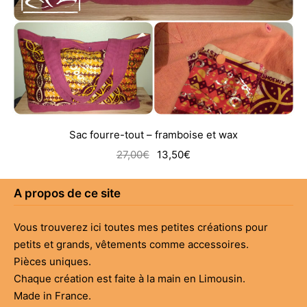
Sac fourre-tout – framboise et wax
Le
Le
27,00
€
13,50
€
prix
prix
initial
actuel
A propos de ce site
était :
est :
27,00€.
13,50€.
Vous trouverez ici toutes mes petites créations pour
petits et grands, vêtements comme accessoires.
Pièces uniques.
Chaque création est faite à la main en Limousin.
Made in France.