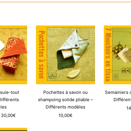
suie-tout
Pochettes à savon ou
Semainiers 
Différents
shampoing solide pliable –
Différe
les
Différents modèles
14
Plage
30,00
€
10,00
€
de
prix :