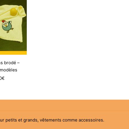
15,00€
à
30,00€
s brodé –
 modèles
0
€
our petits et grands, vêtements comme accessoires.