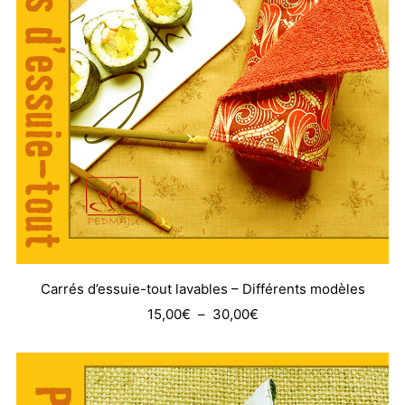
Carrés d’essuie-tout lavables – Différents modèles
Plage
15,00
€
–
30,00
€
de
prix :
15,00€
à