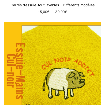
Carrés d’essuie-tout lavables – Différents modèles
Plage
15,00
€
–
30,00
€
de
prix :
15,00€
à
30,00€