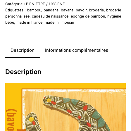
bandana)
Catégorie :
BIEN ETRE / HYGIENE
-
Étiquettes :
bambou
,
bandana
,
bavana
,
bavoir
,
broderie
,
broderie
différents
personnalisée
,
cadeau de naissance
,
éponge de bambou
,
hygiène
bébé
,
made in france
,
made in limousin
modèles
Description
Informations complémentaires
Description