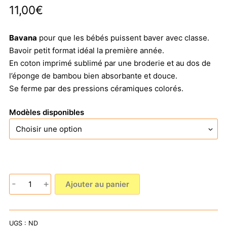
11,00
€
Bavana
pour que les bébés puissent baver avec classe.
Bavoir petit format idéal la première année.
En coton imprimé sublimé par une broderie et au dos de
l’éponge de bambou bien absorbante et douce.
Se ferme par des pressions céramiques colorés.
Modèles disponibles
quantité
-
+
Ajouter au panier
de
Bavana
(bavoir
UGS :
ND