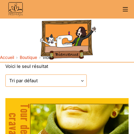
Aller
Me
au
contenu
Accueil
Boutique
violet
Voici le seul résultat