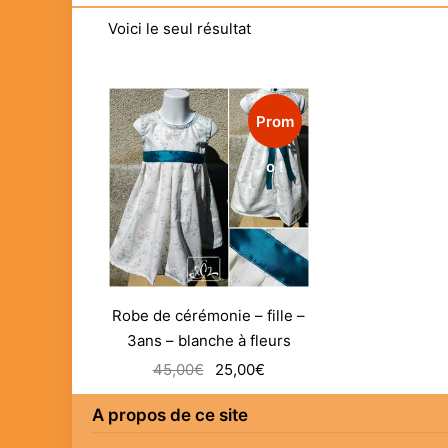
Voici le seul résultat
Prom
o !
Robe de cérémonie – fille –
3ans – blanche à fleurs
Le
Le
45,00
€
25,00
€
prix
prix
A propos de ce site
initial
actuel
était :
est :