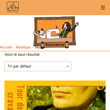
Aller
Me
au
contenu
Accueil
Boutique
feuille
Voici le seul résultat