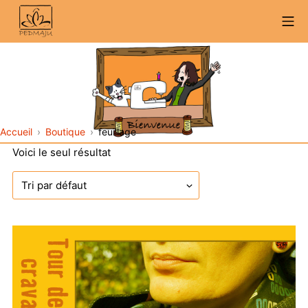
Aller
Me
au
contenu
Accueil
Boutique
feuillage
Voici le seul résultat