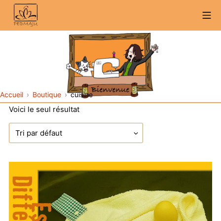
Aller
Me
au
contenu
Accueil
Boutique
cuisine
Voici le seul résultat