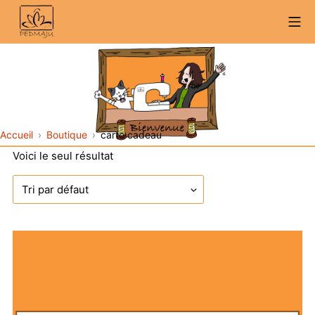
Aller
Me
au
contenu
Accueil
Boutique
carte cadeau
Voici le seul résultat