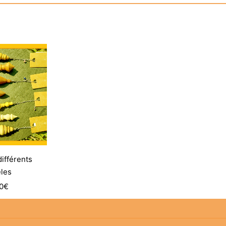
ifférents
les
0
€