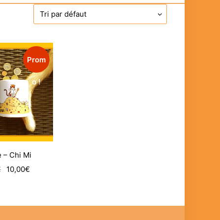
Prom
o !
e – Chi Mi
Le
Le
€
10,00
€
prix
prix
initial
actuel
était :
est :
15,00€.
10,00€.