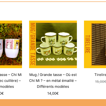
asse – Chi Mi
Mug / Grande tasse – Où est
Tirelir
c cuillère) –
Chi Mi ? – en métal émaillé –
15,00
 modèles
Différents modèles
0
€
14,00
€